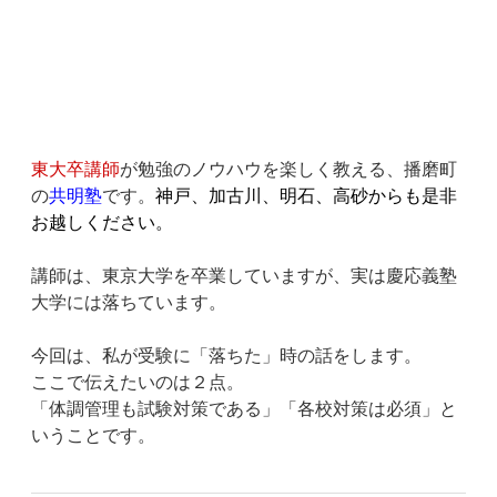
SDGsアドバイザー
が講師をつとめる、兵庫県の
理科
実験教室
、
キッズアース播磨町校
です。
サイエンスショー
や、
Youtube
での「
1分間実験動画
」
配信なども行っています。
お気軽に
お問合せ
ください。
東大卒講師
が勉強のノウハウを楽しく教える、播磨町
の
共明塾
です。
神戸、加古川、明石、高砂からも是非
お越しください。
講師は、東京大学を卒業していますが、実は慶応義塾
大学には落ちています。
今回は、私が受験に「落ちた」時の話をします。
ここで伝えたいのは２点。
「体調管理も試験対策である」「各校対策は必須」と
いうことです。