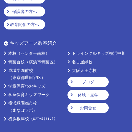
保護者の方へ
教育関係の方へ
キッズアース教室紹介
本校
（センター南校）
トゥインクルキッズ横浜中川
青葉台校
（横浜市青葉区）
名古屋緑校
成城学園前校
大阪天王寺校
（東京都世田谷区）
ブログ
学童保育わおキッズ
学童保育キッズワーク
体験・見学
横浜緑園都市校
お問合せ
（まなぼラボ）
横浜根岸校
（ﾙﾐｴｰﾙｻｲｴﾝｽ）