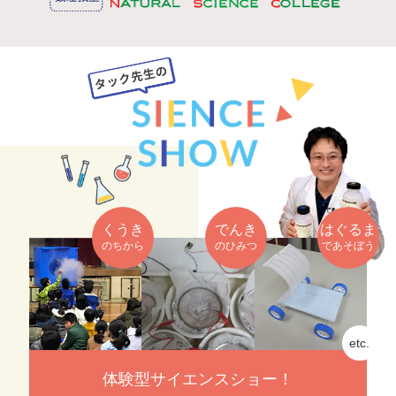
くうき
でんき
はぐるま
のちから
のひみつ
であそぼう
体験型サイエンスショー！