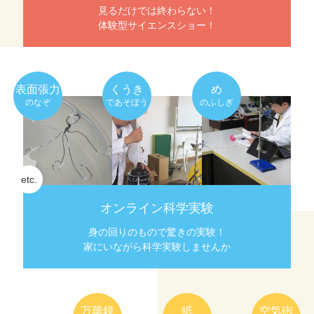
見るだけでは終わらない！
体験型サイエンスショー！
表面張力
くうき
め
のなぞ
であそぼう
のふしぎ
オンライン科学実験
身の回りのもので驚きの実験！
家にいながら科学実験しませんか
万華鏡
紙
空気砲