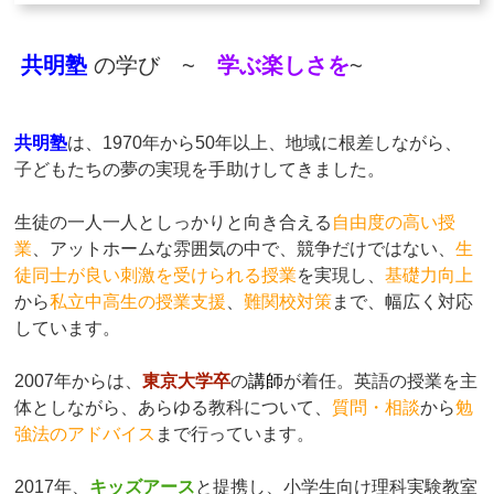
共明塾
の学び ~
学ぶ楽しさを
~
共明塾
は、1970年から50年以上、地域に根差しながら、
子どもたちの夢の実現を手助けしてきました。
生徒の一人一人としっかりと向き合える
自由度の高い授
業
、アットホームな雰囲気の中で、競争だけではない、
生
徒同士が良い刺激を受けられる授業
を実現し、
基礎力向上
から
私立中高生の授業支援
、
難関校対策
まで、幅広く対応
しています。
2007年からは、
東京大学卒
の
講師
が着任。英語の授業を主
体としながら、あらゆる教科について、
質問・相談
から
勉
強法のアドバイス
まで行っています。
2017年、
キッズアース
と提携し、小学生向け理科実験教室