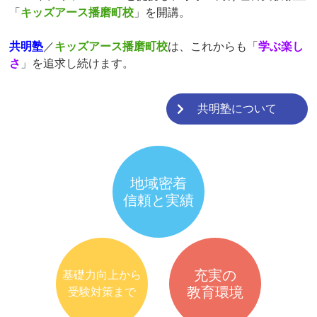
「
キッズアース播磨町校
」を開講。
共明塾
／
キッズアース播磨町校
は、これからも「
学ぶ楽し
さ
」を追求し続けます。
共明塾について
地域密着
信頼と実績
充実の
基礎力向上から
教育環境
受験対策まで