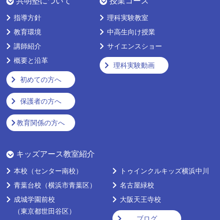
共明塾について
授業コース
指導方針
理科実験教室
教育環境
中高生向け授業
講師紹介
サイエンスショー
概要と沿革
理科実験動画
初めての方へ
保護者の方へ
教育関係の方へ
キッズアース教室紹介
本校
（センター南校）
トゥインクルキッズ横浜中川
青葉台校
（横浜市青葉区）
名古屋緑校
成城学園前校
大阪天王寺校
（東京都世田谷区）
ブログ