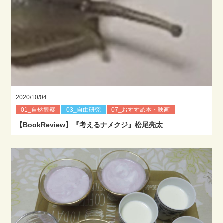
2020/10/04
01_自然観察
03_自由研究
07_おすすめ本・映画
【BookReview】『考えるナメクジ』松尾亮太