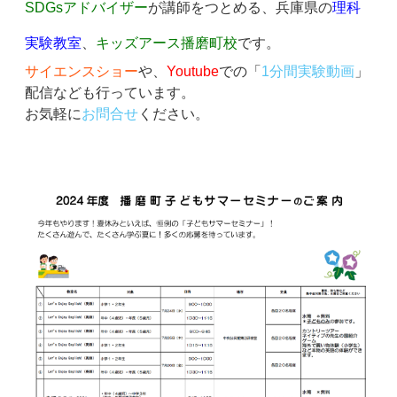
SDGsアドバイザー
が講師をつとめる、兵庫県の
理科
実験教室
、
キッズアース播磨町校
です。
サイエンスショー
や、
Youtube
での「
1分間実験動画
」
配信なども行っています。
お気軽に
お問合せ
ください。
東大卒講師
が勉強のノウハウを楽しく教える、播磨町
の
共明塾
です。
神戸、加古川、明石、高砂からも是非
お越しください。