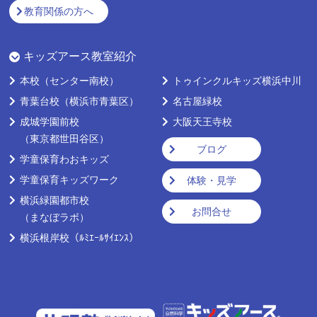
教育関係の方へ
キッズアース教室紹介
本校
（センター南校）
トゥインクルキッズ横浜中川
青葉台校
（横浜市青葉区）
名古屋緑校
成城学園前校
大阪天王寺校
（東京都世田谷区）
ブログ
学童保育わおキッズ
学童保育キッズワーク
体験・見学
横浜緑園都市校
お問合せ
（まなぼラボ）
横浜根岸校
（ﾙﾐｴｰﾙｻｲｴﾝｽ）