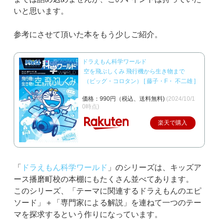
いと思います。
参考にさせて頂いた本をもう少しご紹介。
ドラえもん科学ワールド
空を飛ぶしくみ 飛行機から生き物まで
（ビッグ・コロタン） [ 藤子・F・ 不二雄 ]
価格：990円（税込、送料無料)
(2024/10/1
0時点)
楽天で購入
「
ドラえもん科学ワールド
」のシリーズは、キッズア
ース播磨町校の本棚にもたくさん並べてあります。
このシリーズ、「テーマに関連するドラえもんのエピ
ソード」＋「専門家による解説」を連ねて一つのテー
マを探求するという作りになっています。